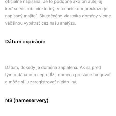
oficiálne napísaná. Je to podobné ako pri aute, aj
keď servis robí niekto iný, v technickom preukaze je
napísaný majiteľ. Skutočného vlastníka domény vieme
väčšinou vypátrať cez našu analýzu.
Dátum expirácie
Dátum, dokedy je doména zaplatená. Ak sa pred
týmto dátumom nepredĺži, doména prestane fungovať
a môže si ju zaregistrovať niekto iný.
NS (nameservery)