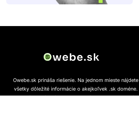
Owebe.sk prináša riešenie. Na jednom mieste nájdete
všetky dôležité informácie o akejkoľvek .sk doméne.
Od základných údajov o vlastníkovi cez technickú
kvalitu webu až po reálne hodnotenia ľudí, ktorí
stránku navštívili.