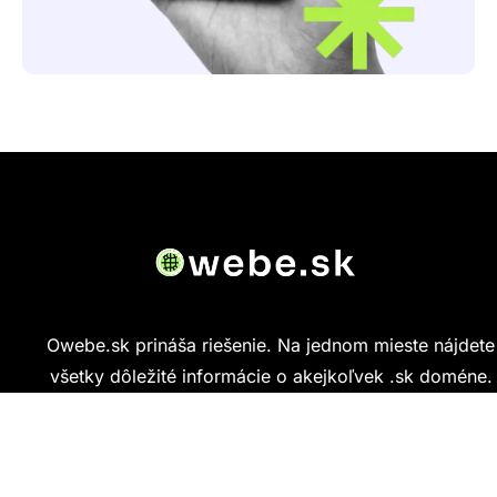
Owebe.sk prináša riešenie. Na jednom mieste nájdete
všetky dôležité informácie o akejkoľvek .sk doméne.
Od základných údajov o vlastníkovi cez technickú
kvalitu webu až po reálne hodnotenia ľudí, ktorí
stránku navštívili.