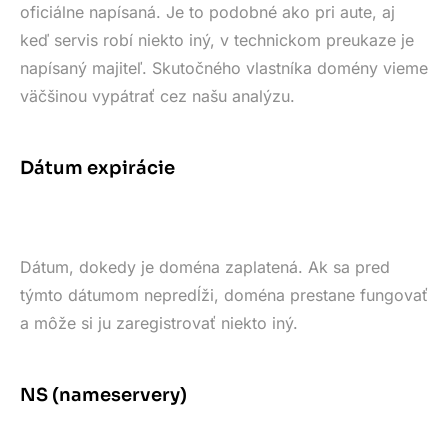
oficiálne napísaná. Je to podobné ako pri aute, aj
keď servis robí niekto iný, v technickom preukaze je
napísaný majiteľ. Skutočného vlastníka domény vieme
väčšinou vypátrať cez našu analýzu.
Dátum expirácie
Dátum, dokedy je doména zaplatená. Ak sa pred
týmto dátumom nepredĺži, doména prestane fungovať
a môže si ju zaregistrovať niekto iný.
NS (nameservery)