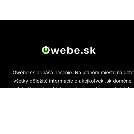
Owebe.sk prináša riešenie. Na jednom mieste nájdete
všetky dôležité informácie o akejkoľvek .sk doméne.
Od základných údajov o vlastníkovi cez technickú
kvalitu webu až po reálne hodnotenia ľudí, ktorí
stránku navštívili.