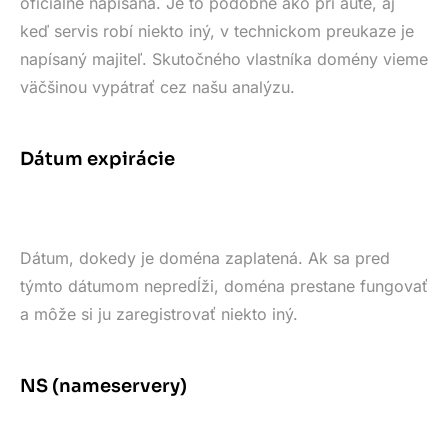
oficiálne napísaná. Je to podobné ako pri aute, aj
keď servis robí niekto iný, v technickom preukaze je
napísaný majiteľ. Skutočného vlastníka domény vieme
väčšinou vypátrať cez našu analýzu.
Dátum expirácie
Dátum, dokedy je doména zaplatená. Ak sa pred
týmto dátumom nepredĺži, doména prestane fungovať
a môže si ju zaregistrovať niekto iný.
NS (nameservery)