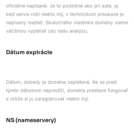
oficiálne napísaná. Je to podobné ako pri aute, aj
keď servis robí niekto iný, v technickom preukaze je
napísaný majiteľ. Skutočného vlastníka domény vieme
väčšinou vypátrať cez našu analýzu.
Dátum expirácie
Dátum, dokedy je doména zaplatená. Ak sa pred
týmto dátumom nepredĺži, doména prestane fungovať
a môže si ju zaregistrovať niekto iný.
NS (nameservery)