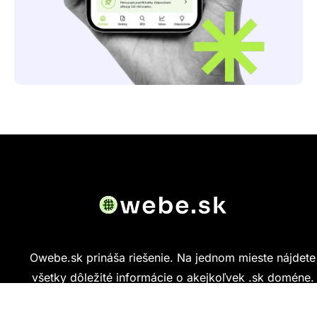
Owebe.sk prináša riešenie. Na jednom mieste nájdete
všetky dôležité informácie o akejkoľvek .sk doméne.
Od základných údajov o vlastníkovi cez technickú
kvalitu webu až po reálne hodnotenia ľudí, ktorí