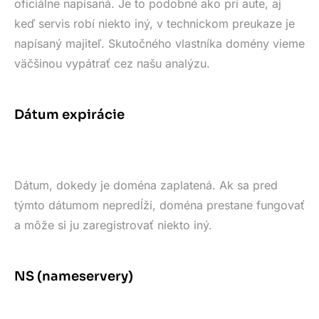
oficiálne napísaná. Je to podobné ako pri aute, aj
keď servis robí niekto iný, v technickom preukaze je
napísaný majiteľ. Skutočného vlastníka domény vieme
väčšinou vypátrať cez našu analýzu.
Dátum expirácie
Dátum, dokedy je doména zaplatená. Ak sa pred
týmto dátumom nepredĺži, doména prestane fungovať
a môže si ju zaregistrovať niekto iný.
NS (nameservery)