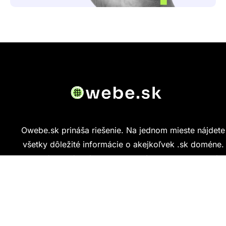
Owebe.sk prináša riešenie. Na jednom mieste nájdete
všetky dôležité informácie o akejkoľvek .sk doméne.
Od základných údajov o vlastníkovi cez technickú
kvalitu webu až po reálne hodnotenia ľudí, ktorí
stránku navštívili.