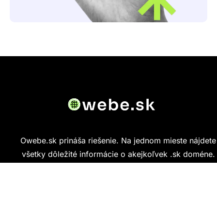
Owebe.sk prináša riešenie. Na jednom mieste nájdete
všetky dôležité informácie o akejkoľvek .sk doméne.
Od základných údajov o vlastníkovi cez technickú
kvalitu webu až po reálne hodnotenia ľudí, ktorí
stránku navštívili.