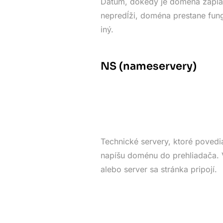
Dátum, dokedy je doména zapla
nepredĺži, doména prestane fung
iný.
NS (nameservery)
Technické servery, ktoré povedia
napíšu doménu do prehliadača. V
alebo server sa stránka pripojí.