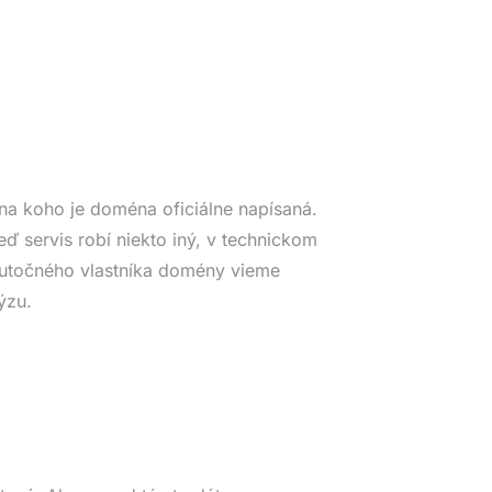
na koho je doména oficiálne napísaná.
eď servis robí niekto iný, v technickom
Skutočného vlastníka domény vieme
ýzu.