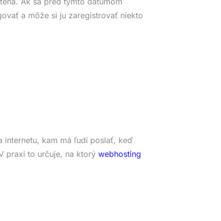
tená. Ak sa pred týmto dátumom
ovať a môže si ju zaregistrovať niekto
 internetu, kam má ľudí poslať, keď
 praxi to určuje, na ktorý
webhosting