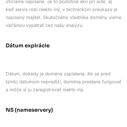
oficiálne napísaná. Je to podobné ako pri aute, aj
keď servis robí niekto iný, v technickom preukaze je
napísaný majiteľ. Skutočného vlastníka domény vieme
väčšinou vypátrať cez našu analýzu.
Dátum expirácie
Dátum, dokedy je doména zaplatená. Ak sa pred
týmto dátumom nepredĺži, doména prestane fungovať
a môže si ju zaregistrovať niekto iný.
NS (nameservery)