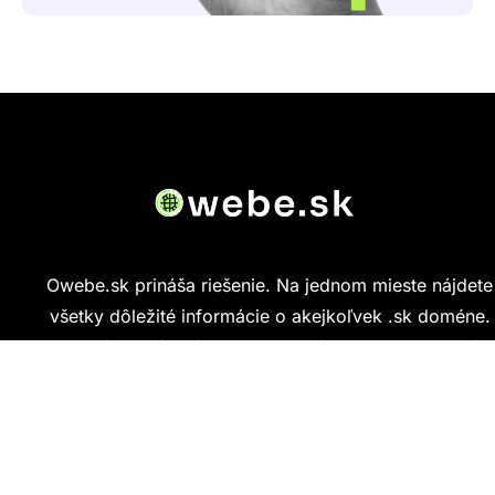
Owebe.sk prináša riešenie. Na jednom mieste nájdete
všetky dôležité informácie o akejkoľvek .sk doméne.
Od základných údajov o vlastníkovi cez technickú
kvalitu webu až po reálne hodnotenia ľudí, ktorí
stránku navštívili.