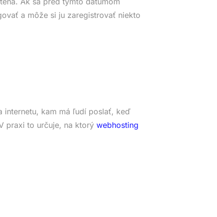
tená. Ak sa pred týmto dátumom
ovať a môže si ju zaregistrovať niekto
 internetu, kam má ľudí poslať, keď
 praxi to určuje, na ktorý
webhosting