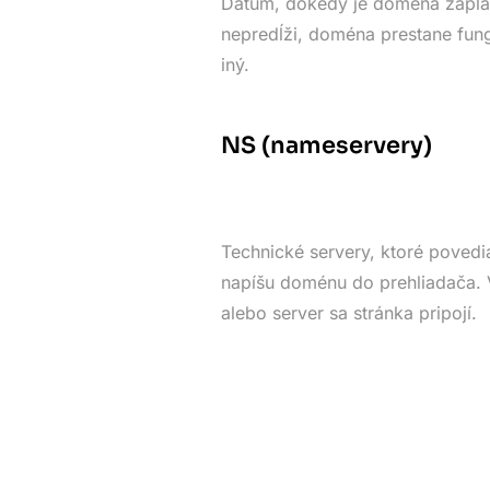
Dátum, dokedy je doména zapla
nepredĺži, doména prestane fung
iný.
NS (nameservery)
Technické servery, ktoré povedia
napíšu doménu do prehliadača. V
alebo server sa stránka pripojí.