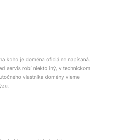
na koho je doména oficiálne napísaná.
eď servis robí niekto iný, v technickom
Skutočného vlastníka domény vieme
ýzu.