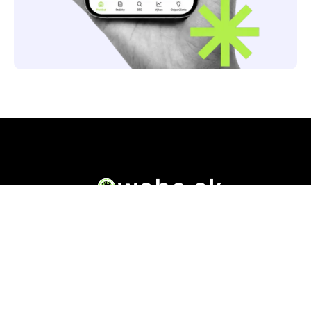
Owebe.sk prináša riešenie. Na jednom mieste nájdete
všetky dôležité informácie o akejkoľvek .sk doméne.
Od základných údajov o vlastníkovi cez technickú
kvalitu webu až po reálne hodnotenia ľudí, ktorí