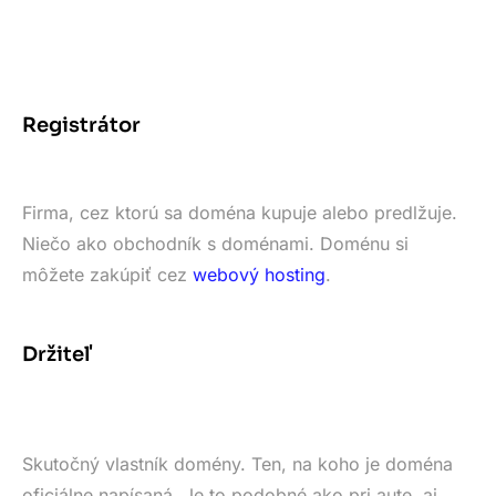
Registrátor
Firma, cez ktorú sa doména kupuje alebo predlžuje.
Niečo ako obchodník s doménami. Doménu si
môžete zakúpiť cez
webový hosting
.
Držiteľ
Skutočný vlastník domény. Ten, na koho je doména
oficiálne napísaná. Je to podobné ako pri aute, aj