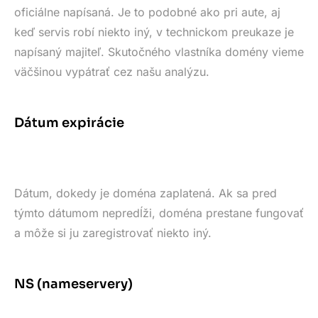
oficiálne napísaná. Je to podobné ako pri aute, aj
keď servis robí niekto iný, v technickom preukaze je
napísaný majiteľ. Skutočného vlastníka domény vieme
väčšinou vypátrať cez našu analýzu.
Dátum expirácie
Dátum, dokedy je doména zaplatená. Ak sa pred
týmto dátumom nepredĺži, doména prestane fungovať
a môže si ju zaregistrovať niekto iný.
NS (nameservery)