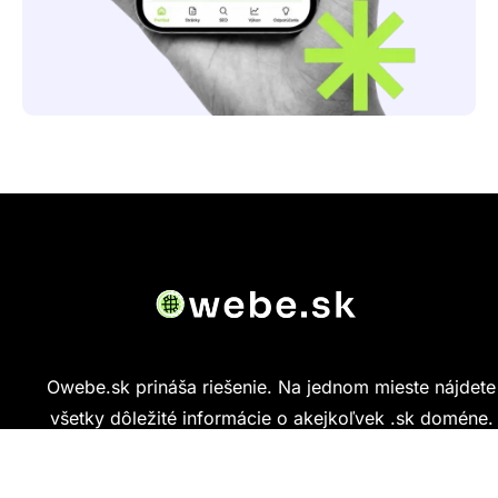
Owebe.sk prináša riešenie. Na jednom mieste nájdete
všetky dôležité informácie o akejkoľvek .sk doméne.
Od základných údajov o vlastníkovi cez technickú
kvalitu webu až po reálne hodnotenia ľudí, ktorí