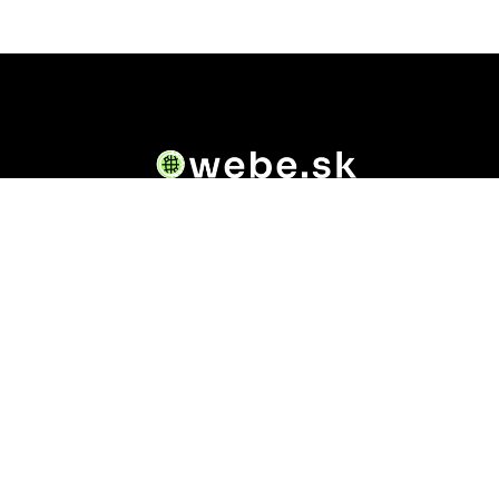
Owebe.sk prináša riešenie. Na jednom mieste nájdete
všetky dôležité informácie o akejkoľvek .sk doméne.
Od základných údajov o vlastníkovi cez technickú
kvalitu webu až po reálne hodnotenia ľudí, ktorí
stránku navštívili.
Kontakt