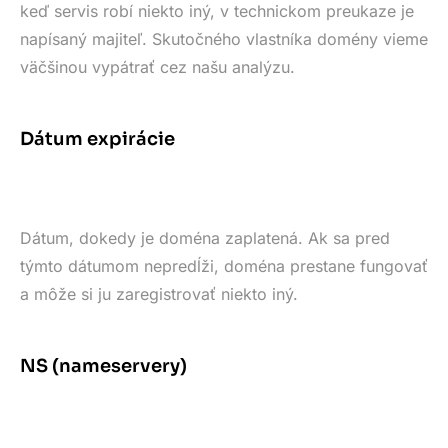
keď servis robí niekto iný, v technickom preukaze je
napísaný majiteľ. Skutočného vlastníka domény vieme
väčšinou vypátrať cez našu analýzu.
Dátum expirácie
Dátum, dokedy je doména zaplatená. Ak sa pred
týmto dátumom nepredĺži, doména prestane fungovať
a môže si ju zaregistrovať niekto iný.
NS (nameservery)