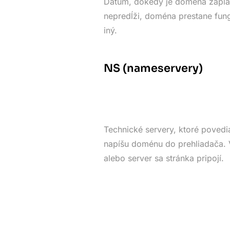
Dátum, dokedy je doména zapla
nepredĺži, doména prestane fung
iný.
NS (nameservery)
Technické servery, ktoré povedia
napíšu doménu do prehliadača. V
alebo server sa stránka pripojí.