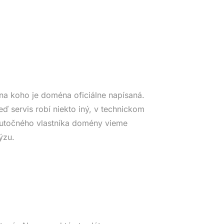
na koho je doména oficiálne napísaná.
eď servis robí niekto iný, v technickom
Skutočného vlastníka domény vieme
ýzu.