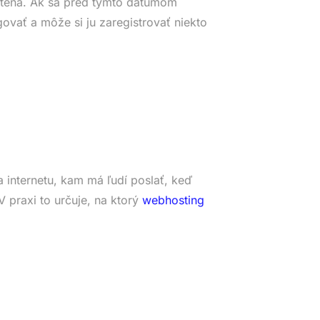
tená. Ak sa pred týmto dátumom
ovať a môže si ju zaregistrovať niekto
 internetu, kam má ľudí poslať, keď
 praxi to určuje, na ktorý
webhosting