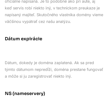
oficiálne napísaná. Je to podobné ako pri aute, aj
keď servis robí niekto iný, v technickom preukaze je
napísaný majiteľ. Skutočného vlastníka domény vieme
väčšinou vypátrať cez našu analýzu.
Dátum expirácie
Dátum, dokedy je doména zaplatená. Ak sa pred
týmto dátumom nepredĺži, doména prestane fungovať
a môže si ju zaregistrovať niekto iný.
NS (nameservery)