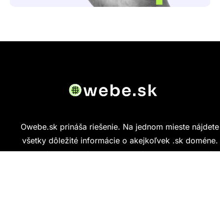
Owebe.sk prináša riešenie. Na jednom mieste nájdete
všetky dôležité informácie o akejkoľvek .sk doméne.
Od základných údajov o vlastníkovi cez technickú
kvalitu webu až po reálne hodnotenia ľudí, ktorí
stránku navštívili.