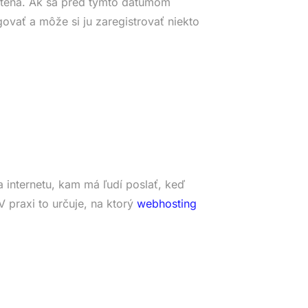
tená. Ak sa pred týmto dátumom
ovať a môže si ju zaregistrovať niekto
 internetu, kam má ľudí poslať, keď
 praxi to určuje, na ktorý
webhosting