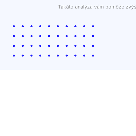
Takáto analýza vám pomôže zvýšiť 