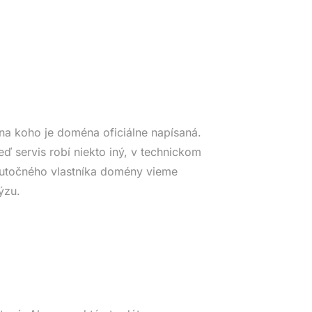
na koho je doména oficiálne napísaná.
eď servis robí niekto iný, v technickom
Skutočného vlastníka domény vieme
ýzu.