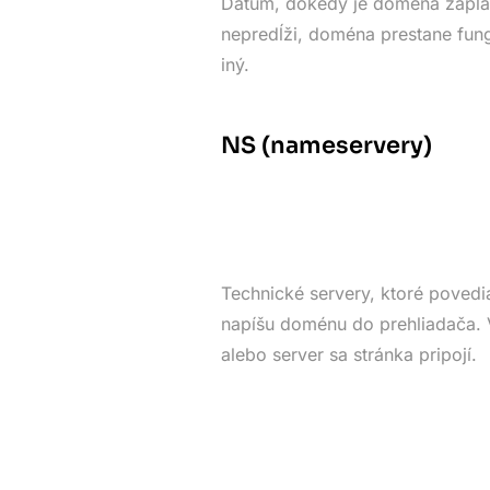
Dátum, dokedy je doména zapla
nepredĺži, doména prestane fung
iný.
NS (nameservery)
Technické servery, ktoré povedia
napíšu doménu do prehliadača. V
alebo server sa stránka pripojí.