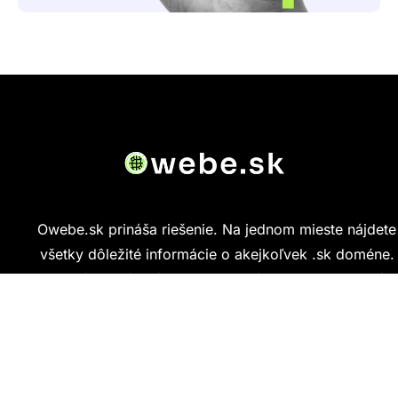
Owebe.sk prináša riešenie. Na jednom mieste nájdete
všetky dôležité informácie o akejkoľvek .sk doméne.
Od základných údajov o vlastníkovi cez technickú
kvalitu webu až po reálne hodnotenia ľudí, ktorí
stránku navštívili.