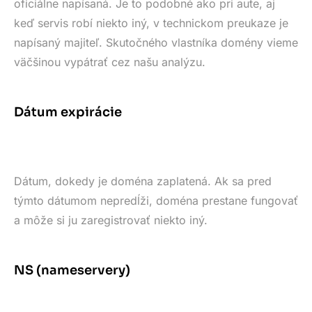
oficiálne napísaná. Je to podobné ako pri aute, aj
keď servis robí niekto iný, v technickom preukaze je
napísaný majiteľ. Skutočného vlastníka domény vieme
väčšinou vypátrať cez našu analýzu.
Dátum expirácie
Dátum, dokedy je doména zaplatená. Ak sa pred
týmto dátumom nepredĺži, doména prestane fungovať
a môže si ju zaregistrovať niekto iný.
NS (nameservery)