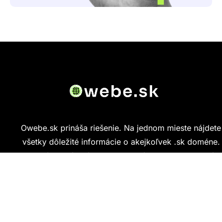
Owebe.sk prináša riešenie. Na jednom mieste nájdete
všetky dôležité informácie o akejkoľvek .sk doméne.
Od základných údajov o vlastníkovi cez technickú
kvalitu webu až po reálne hodnotenia ľudí, ktorí
stránku navštívili.