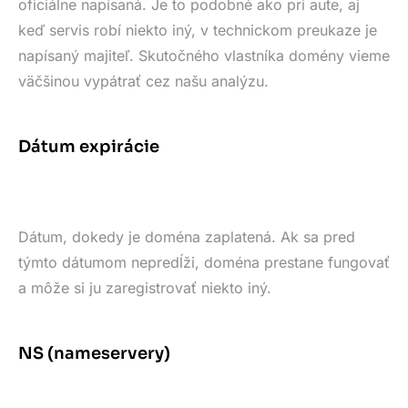
oficiálne napísaná. Je to podobné ako pri aute, aj
keď servis robí niekto iný, v technickom preukaze je
napísaný majiteľ. Skutočného vlastníka domény vieme
väčšinou vypátrať cez našu analýzu.
Dátum expirácie
Dátum, dokedy je doména zaplatená. Ak sa pred
týmto dátumom nepredĺži, doména prestane fungovať
a môže si ju zaregistrovať niekto iný.
NS (nameservery)