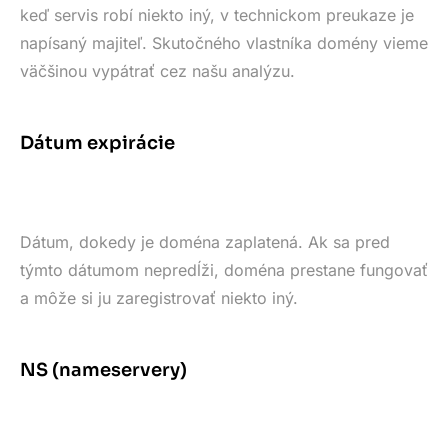
keď servis robí niekto iný, v technickom preukaze je
napísaný majiteľ. Skutočného vlastníka domény vieme
väčšinou vypátrať cez našu analýzu.
Dátum expirácie
Dátum, dokedy je doména zaplatená. Ak sa pred
týmto dátumom nepredĺži, doména prestane fungovať
a môže si ju zaregistrovať niekto iný.
NS (nameservery)