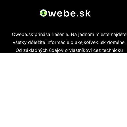
Owebe.sk prináša riešenie. Na jednom mieste nájdete
všetky dôležité informácie o akejkoľvek .sk doméne.
Od základných údajov o vlastníkovi cez technickú
kvalitu webu až po reálne hodnotenia ľudí, ktorí
stránku navštívili.
Kontakt
info@owebe.sk