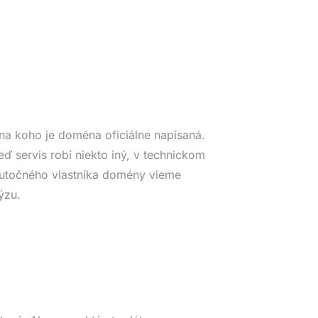
na koho je doména oficiálne napísaná.
eď servis robí niekto iný, v technickom
Skutočného vlastníka domény vieme
ýzu.