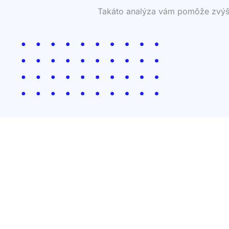
Takáto analýza vám pomôže zvýšiť 