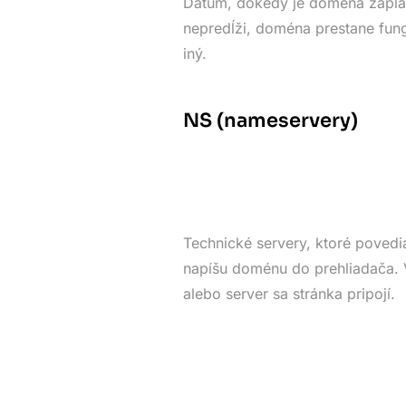
Dátum, dokedy je doména zapla
nepredĺži, doména prestane fung
iný.
NS (nameservery)
Technické servery, ktoré povedia
napíšu doménu do prehliadača. V
alebo server sa stránka pripojí.