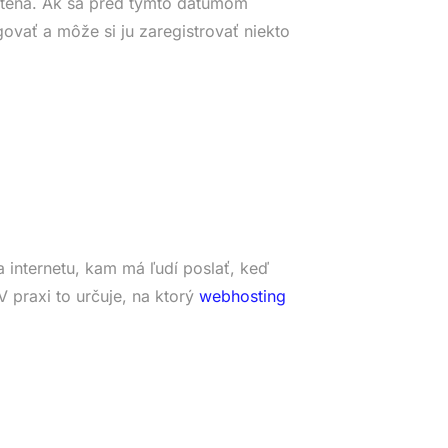
tená. Ak sa pred týmto dátumom
ovať a môže si ju zaregistrovať niekto
 internetu, kam má ľudí poslať, keď
 praxi to určuje, na ktorý
webhosting