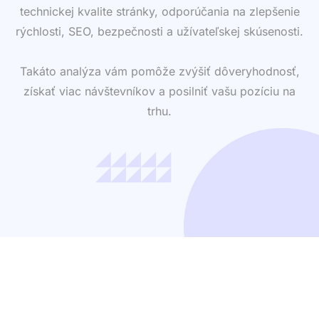
Ak vlastníte web, určite chcete vedieť, ako pôsobí na
zákazníkov a ako obstojí v porovnaní s
konkurenciou. Preto ponúkame aj
profesionálnu
analýzu na objednávku
. Získate detailný report o
technickej kvalite stránky, odporúčania na zlepšenie
rýchlosti, SEO, bezpečnosti a užívateľskej skúsenosti.
Takáto analýza vám pomôže zvýšiť dôveryhodnosť,
získať viac návštevníkov a posilniť vašu pozíciu na
trhu.