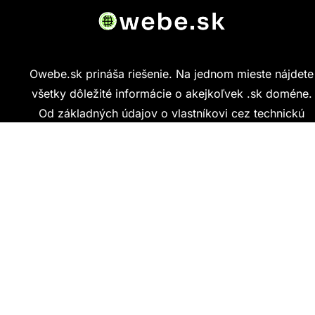
Owebe.sk prináša riešenie. Na jednom mieste nájdete
všetky dôležité informácie o akejkoľvek .sk doméne.
Od základných údajov o vlastníkovi cez technickú
kvalitu webu až po reálne hodnotenia ľudí, ktorí
stránku navštívili.