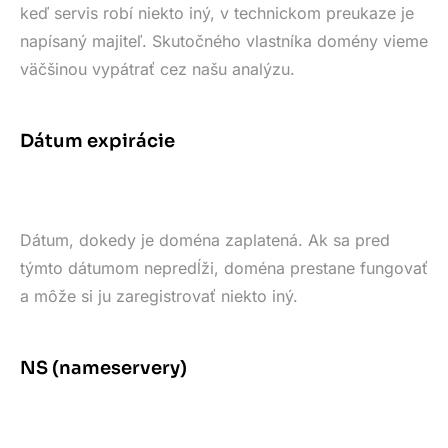
keď servis robí niekto iný, v technickom preukaze je
napísaný majiteľ. Skutočného vlastníka domény vieme
väčšinou vypátrať cez našu analýzu.
Dátum expirácie
Dátum, dokedy je doména zaplatená. Ak sa pred
týmto dátumom nepredĺži, doména prestane fungovať
a môže si ju zaregistrovať niekto iný.
NS (nameservery)