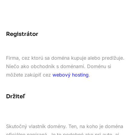
Registrátor
Firma, cez ktorú sa doména kupuje alebo predlžuje.
Niečo ako obchodník s doménami. Doménu si
môžete zakúpiť cez
webový hosting
.
Držiteľ
Skutočný vlastník domény. Ten, na koho je doména
oficiálne napísaná. Je to podobné ako pri aute, aj