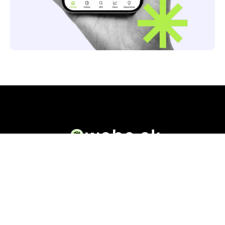
Owebe.sk prináša riešenie. Na jednom mieste nájdete
všetky dôležité informácie o akejkoľvek .sk doméne.
Od základných údajov o vlastníkovi cez technickú
kvalitu webu až po reálne hodnotenia ľudí, ktorí