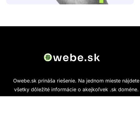
Owebe.sk prináša riešenie. Na jednom mieste nájdete
všetky dôležité informácie o akejkoľvek .sk doméne.
Od základných údajov o vlastníkovi cez technickú
kvalitu webu až po reálne hodnotenia ľudí, ktorí
stránku navštívili.