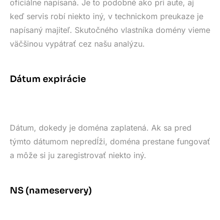
oficiálne napísaná. Je to podobné ako pri aute, aj
keď servis robí niekto iný, v technickom preukaze je
napísaný majiteľ. Skutočného vlastníka domény vieme
väčšinou vypátrať cez našu analýzu.
Dátum expirácie
Dátum, dokedy je doména zaplatená. Ak sa pred
týmto dátumom nepredĺži, doména prestane fungovať
a môže si ju zaregistrovať niekto iný.
NS (nameservery)