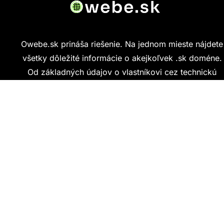
Owebe.sk prináša riešenie. Na jednom mieste nájdete
všetky dôležité informácie o akejkoľvek .sk doméne.
Od základných údajov o vlastníkovi cez technickú
kvalitu webu až po reálne hodnotenia ľudí, ktorí
stránku navštívili.
Kontakt
info@owebe.sk
Najnovšie články