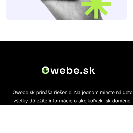
Owebe.sk prináša riešenie. Na jednom mieste nájdete
všetky dôležité informácie o akejkoľvek .sk doméne.
Od základných údajov o vlastníkovi cez technickú
kvalitu webu až po reálne hodnotenia ľudí, ktorí
stránku navštívili.