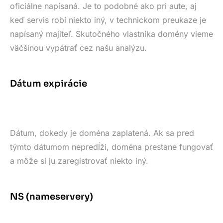
oficiálne napísaná. Je to podobné ako pri aute, aj
keď servis robí niekto iný, v technickom preukaze je
napísaný majiteľ. Skutočného vlastníka domény vieme
väčšinou vypátrať cez našu analýzu.
Dátum expirácie
Dátum, dokedy je doména zaplatená. Ak sa pred
týmto dátumom nepredĺži, doména prestane fungovať
a môže si ju zaregistrovať niekto iný.
NS (nameservery)