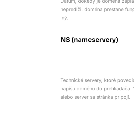
Dátum, dokedy je doména zapla
nepredĺži, doména prestane fung
iný.
NS (nameservery)
Technické servery, ktoré povedia
napíšu doménu do prehliadača. V
alebo server sa stránka pripojí.