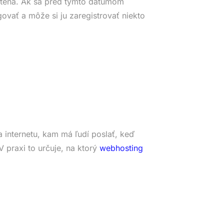
tená. Ak sa pred týmto dátumom
ovať a môže si ju zaregistrovať niekto
 internetu, kam má ľudí poslať, keď
 praxi to určuje, na ktorý
webhosting