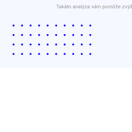
Takáto analýza vám pomôže zvýšiť 