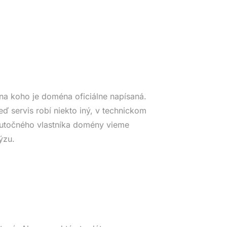
na koho je doména oficiálne napísaná.
eď servis robí niekto iný, v technickom
Skutočného vlastníka domény vieme
ýzu.