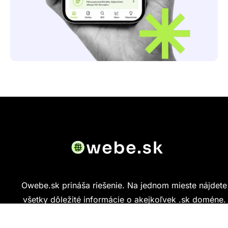
Owebe.sk prináša riešenie. Na jednom mieste nájdete
všetky dôležité informácie o akejkoľvek .sk doméne.
Od základných údajov o vlastníkovi cez technickú
kvalitu webu až po reálne hodnotenia ľudí, ktorí