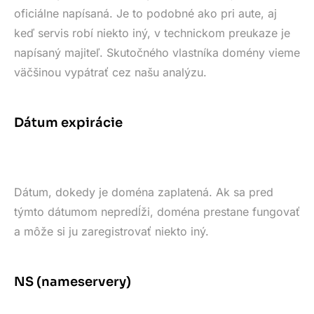
oficiálne napísaná. Je to podobné ako pri aute, aj
keď servis robí niekto iný, v technickom preukaze je
napísaný majiteľ. Skutočného vlastníka domény vieme
väčšinou vypátrať cez našu analýzu.
Dátum expirácie
Dátum, dokedy je doména zaplatená. Ak sa pred
týmto dátumom nepredĺži, doména prestane fungovať
a môže si ju zaregistrovať niekto iný.
NS (nameservery)