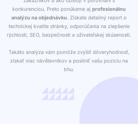
Ak vlastníte web, určite chcete vedieť, ako pôsobí na
zákazníkov a ako obstojí v porovnaní s
konkurenciou. Preto ponúkame aj
profesionálnu
analýzu na objednávku
. Získate detailný report o
technickej kvalite stránky, odporúčania na zlepšenie
rýchlosti, SEO, bezpečnosti a užívateľskej skúsenosti.
Takáto analýza vám pomôže zvýšiť dôveryhodnosť,
získať viac návštevníkov a posilniť vašu pozíciu na
trhu.