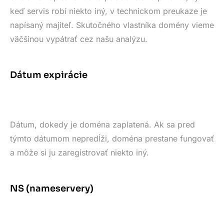
keď servis robí niekto iný, v technickom preukaze je
napísaný majiteľ. Skutočného vlastníka domény vieme
väčšinou vypátrať cez našu analýzu.
Dátum expirácie
Dátum, dokedy je doména zaplatená. Ak sa pred
týmto dátumom nepredĺži, doména prestane fungovať
a môže si ju zaregistrovať niekto iný.
NS (nameservery)