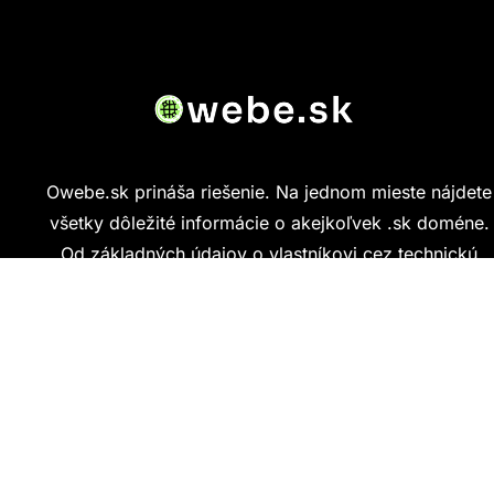
Owebe.sk prináša riešenie. Na jednom mieste nájdete
všetky dôležité informácie o akejkoľvek .sk doméne.
Od základných údajov o vlastníkovi cez technickú
kvalitu webu až po reálne hodnotenia ľudí, ktorí
stránku navštívili.