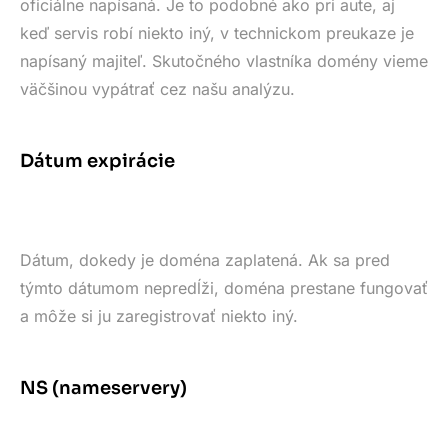
oficiálne napísaná. Je to podobné ako pri aute, aj
keď servis robí niekto iný, v technickom preukaze je
napísaný majiteľ. Skutočného vlastníka domény vieme
väčšinou vypátrať cez našu analýzu.
Dátum expirácie
Dátum, dokedy je doména zaplatená. Ak sa pred
týmto dátumom nepredĺži, doména prestane fungovať
a môže si ju zaregistrovať niekto iný.
NS (nameservery)