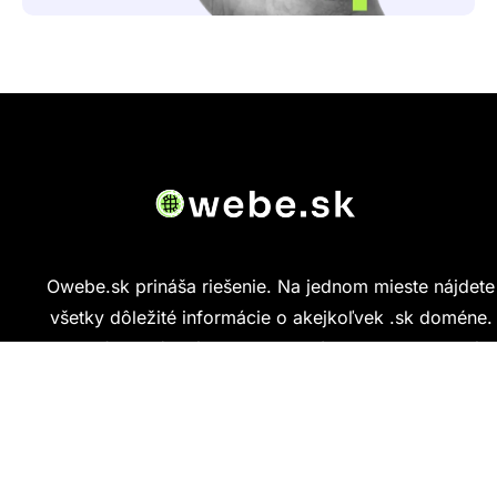
Owebe.sk prináša riešenie. Na jednom mieste nájdete
všetky dôležité informácie o akejkoľvek .sk doméne.
Od základných údajov o vlastníkovi cez technickú
kvalitu webu až po reálne hodnotenia ľudí, ktorí
stránku navštívili.