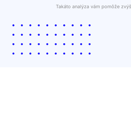
Takáto analýza vám pomôže zvýšiť 