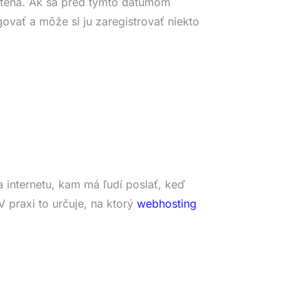
tená. Ak sa pred týmto dátumom
ovať a môže si ju zaregistrovať niekto
 internetu, kam má ľudí poslať, keď
 praxi to určuje, na ktorý
webhosting