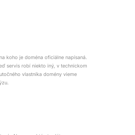
na koho je doména oficiálne napísaná.
eď servis robí niekto iný, v technickom
Skutočného vlastníka domény vieme
ýzu.