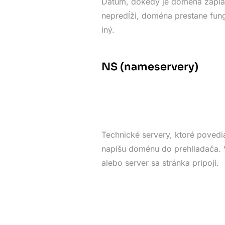
Dátum, dokedy je doména zapla
nepredĺži, doména prestane fung
iný.
NS (nameservery)
Technické servery, ktoré povedia
napíšu doménu do prehliadača. V
alebo server sa stránka pripojí.