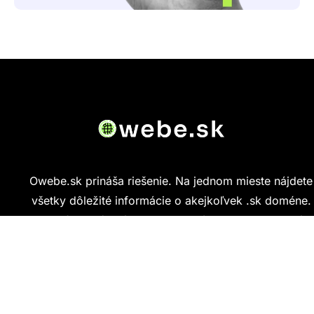
Owebe.sk prináša riešenie. Na jednom mieste nájdete
všetky dôležité informácie o akejkoľvek .sk doméne.
Od základných údajov o vlastníkovi cez technickú
kvalitu webu až po reálne hodnotenia ľudí, ktorí
stránku navštívili.