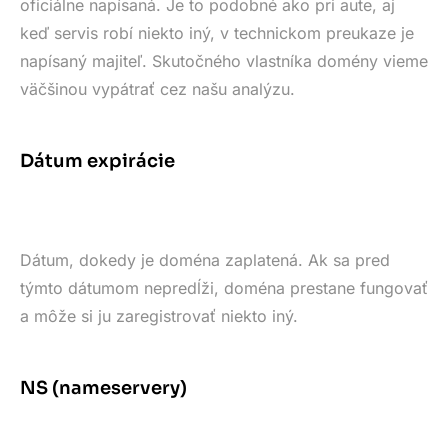
oficiálne napísaná. Je to podobné ako pri aute, aj
keď servis robí niekto iný, v technickom preukaze je
napísaný majiteľ. Skutočného vlastníka domény vieme
väčšinou vypátrať cez našu analýzu.
Dátum expirácie
Dátum, dokedy je doména zaplatená. Ak sa pred
týmto dátumom nepredĺži, doména prestane fungovať
a môže si ju zaregistrovať niekto iný.
NS (nameservery)