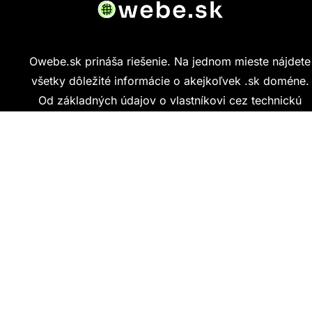
Owebe.sk prináša riešenie. Na jednom mieste nájdete
všetky dôležité informácie o akejkoľvek .sk doméne.
Od základných údajov o vlastníkovi cez technickú
kvalitu webu až po reálne hodnotenia ľudí, ktorí
stránku navštívili.
Kontakt