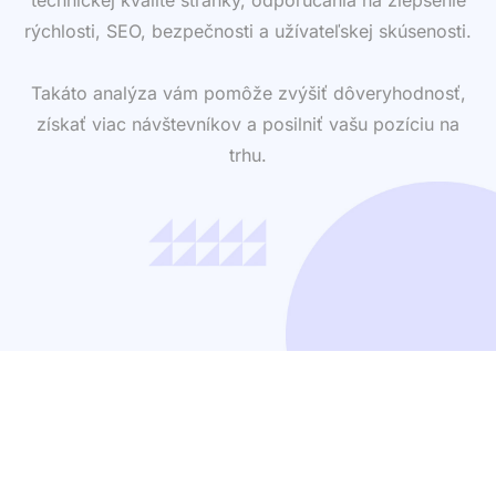
Ak vlastníte web, určite chcete vedieť, ako pôsobí na
zákazníkov a ako obstojí v porovnaní s
konkurenciou. Preto ponúkame aj
profesionálnu
analýzu na objednávku
. Získate detailný report o
technickej kvalite stránky, odporúčania na zlepšenie
rýchlosti, SEO, bezpečnosti a užívateľskej skúsenosti.
Takáto analýza vám pomôže zvýšiť dôveryhodnosť,
získať viac návštevníkov a posilniť vašu pozíciu na
trhu.