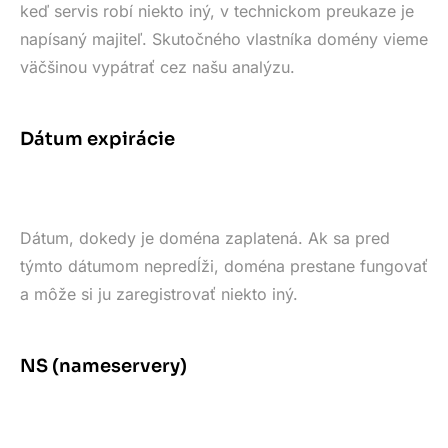
keď servis robí niekto iný, v technickom preukaze je
napísaný majiteľ. Skutočného vlastníka domény vieme
väčšinou vypátrať cez našu analýzu.
Dátum expirácie
Dátum, dokedy je doména zaplatená. Ak sa pred
týmto dátumom nepredĺži, doména prestane fungovať
a môže si ju zaregistrovať niekto iný.
NS (nameservery)