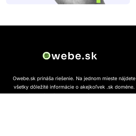
Owebe.sk prináša riešenie. Na jednom mieste nájdete
všetky dôležité informácie o akejkoľvek .sk doméne.
Od základných údajov o vlastníkovi cez technickú
kvalitu webu až po reálne hodnotenia ľudí, ktorí
stránku navštívili.