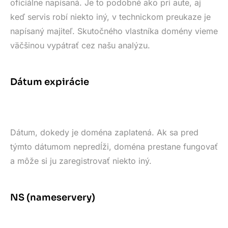
oficiálne napísaná. Je to podobné ako pri aute, aj
keď servis robí niekto iný, v technickom preukaze je
napísaný majiteľ. Skutočného vlastníka domény vieme
väčšinou vypátrať cez našu analýzu.
Dátum expirácie
Dátum, dokedy je doména zaplatená. Ak sa pred
týmto dátumom nepredĺži, doména prestane fungovať
a môže si ju zaregistrovať niekto iný.
NS (nameservery)