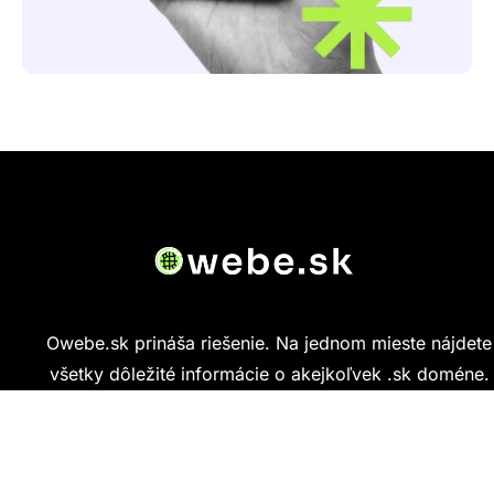
Owebe.sk prináša riešenie. Na jednom mieste nájdete
všetky dôležité informácie o akejkoľvek .sk doméne.
Od základných údajov o vlastníkovi cez technickú
kvalitu webu až po reálne hodnotenia ľudí, ktorí
stránku navštívili.