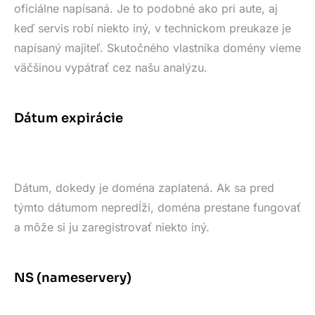
oficiálne napísaná. Je to podobné ako pri aute, aj
keď servis robí niekto iný, v technickom preukaze je
napísaný majiteľ. Skutočného vlastníka domény vieme
väčšinou vypátrať cez našu analýzu.
Dátum expirácie
Dátum, dokedy je doména zaplatená. Ak sa pred
týmto dátumom nepredĺži, doména prestane fungovať
a môže si ju zaregistrovať niekto iný.
NS (nameservery)