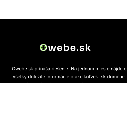
Owebe.sk prináša riešenie. Na jednom mieste nájdete
všetky dôležité informácie o akejkoľvek .sk doméne.
Od základných údajov o vlastníkovi cez technickú
kvalitu webu až po reálne hodnotenia ľudí, ktorí
stránku navštívili.