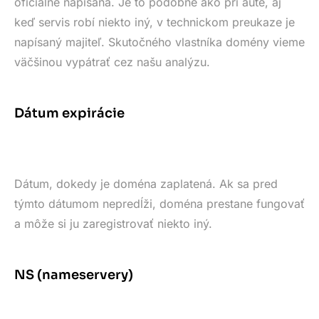
oficiálne napísaná. Je to podobné ako pri aute, aj
keď servis robí niekto iný, v technickom preukaze je
napísaný majiteľ. Skutočného vlastníka domény vieme
väčšinou vypátrať cez našu analýzu.
Dátum expirácie
Dátum, dokedy je doména zaplatená. Ak sa pred
týmto dátumom nepredĺži, doména prestane fungovať
a môže si ju zaregistrovať niekto iný.
NS (nameservery)