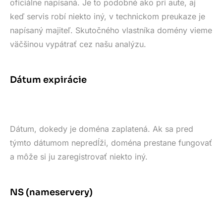
oficiálne napísaná. Je to podobné ako pri aute, aj
keď servis robí niekto iný, v technickom preukaze je
napísaný majiteľ. Skutočného vlastníka domény vieme
väčšinou vypátrať cez našu analýzu.
Dátum expirácie
Dátum, dokedy je doména zaplatená. Ak sa pred
týmto dátumom nepredĺži, doména prestane fungovať
a môže si ju zaregistrovať niekto iný.
NS (nameservery)