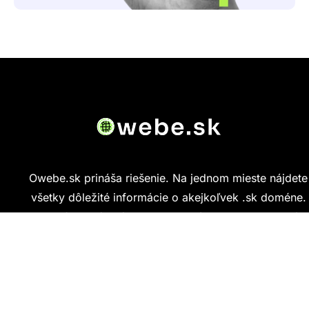
Owebe.sk prináša riešenie. Na jednom mieste nájdete
všetky dôležité informácie o akejkoľvek .sk doméne.
Od základných údajov o vlastníkovi cez technickú
kvalitu webu až po reálne hodnotenia ľudí, ktorí
stránku navštívili.