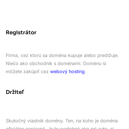
Registrátor
Firma, cez ktorú sa doména kupuje alebo predlžuje.
Niečo ako obchodník s doménami. Doménu si
môžete zakúpiť cez
webový hosting
.
Držiteľ
Skutočný vlastník domény. Ten, na koho je doména
oficiálne napísaná. Je to podobné ako pri aute, aj