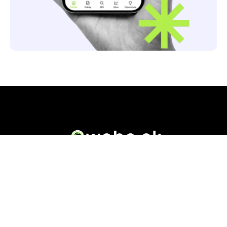
Owebe.sk prináša riešenie. Na jednom mieste nájdete
všetky dôležité informácie o akejkoľvek .sk doméne.
Od základných údajov o vlastníkovi cez technickú
kvalitu webu až po reálne hodnotenia ľudí, ktorí