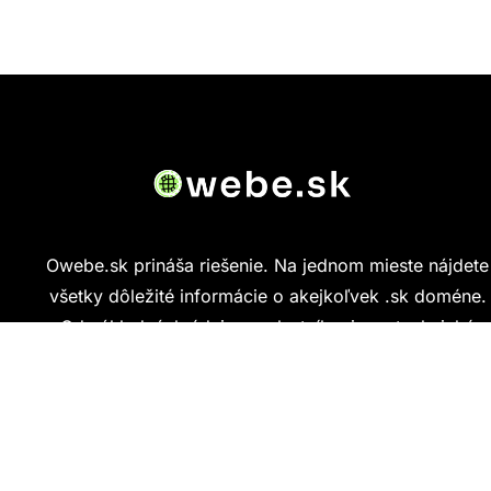
Owebe.sk prináša riešenie. Na jednom mieste nájdete
všetky dôležité informácie o akejkoľvek .sk doméne.
Od základných údajov o vlastníkovi cez technickú
kvalitu webu až po reálne hodnotenia ľudí, ktorí
stránku navštívili.