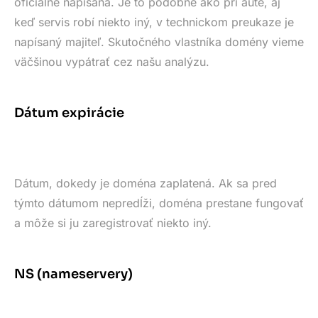
oficiálne napísaná. Je to podobné ako pri aute, aj
keď servis robí niekto iný, v technickom preukaze je
napísaný majiteľ. Skutočného vlastníka domény vieme
väčšinou vypátrať cez našu analýzu.
Dátum expirácie
Dátum, dokedy je doména zaplatená. Ak sa pred
týmto dátumom nepredĺži, doména prestane fungovať
a môže si ju zaregistrovať niekto iný.
NS (nameservery)