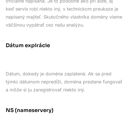
oficiálne napísaná. Je to podobné ako pri aute, aj
keď servis robí niekto iný, v technickom preukaze je
napísaný majiteľ. Skutočného vlastníka domény vieme
väčšinou vypátrať cez našu analýzu.
Dátum expirácie
Dátum, dokedy je doména zaplatená. Ak sa pred
týmto dátumom nepredĺži, doména prestane fungovať
a môže si ju zaregistrovať niekto iný.
NS (nameservery)