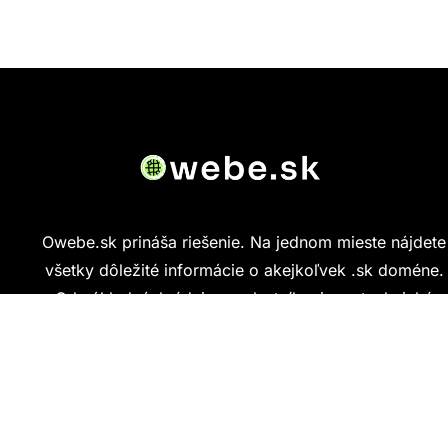
Owebe.sk prináša riešenie. Na jednom mieste nájdete
všetky dôležité informácie o akejkoľvek .sk doméne.
Od základných údajov o vlastníkovi cez technickú
kvalitu webu až po reálne hodnotenia ľudí, ktorí
stránku navštívili.