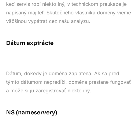
keď servis robí niekto iný, v technickom preukaze je
napísaný majiteľ. Skutočného vlastníka domény vieme
väčšinou vypátrať cez našu analýzu.
Dátum expirácie
Dátum, dokedy je doména zaplatená. Ak sa pred
týmto dátumom nepredĺži, doména prestane fungovať
a môže si ju zaregistrovať niekto iný.
NS (nameservery)