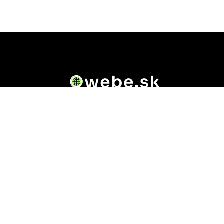
Owebe.sk prináša riešenie. Na jednom mieste nájdete
všetky dôležité informácie o akejkoľvek .sk doméne.
Od základných údajov o vlastníkovi cez technickú
kvalitu webu až po reálne hodnotenia ľudí, ktorí
stránku navštívili.