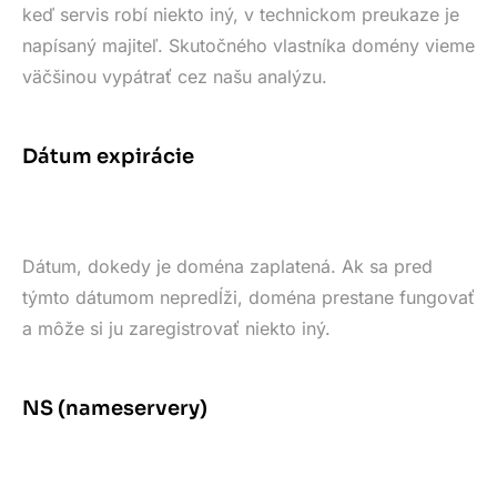
keď servis robí niekto iný, v technickom preukaze je
napísaný majiteľ. Skutočného vlastníka domény vieme
väčšinou vypátrať cez našu analýzu.
Dátum expirácie
Dátum, dokedy je doména zaplatená. Ak sa pred
týmto dátumom nepredĺži, doména prestane fungovať
a môže si ju zaregistrovať niekto iný.
NS (nameservery)