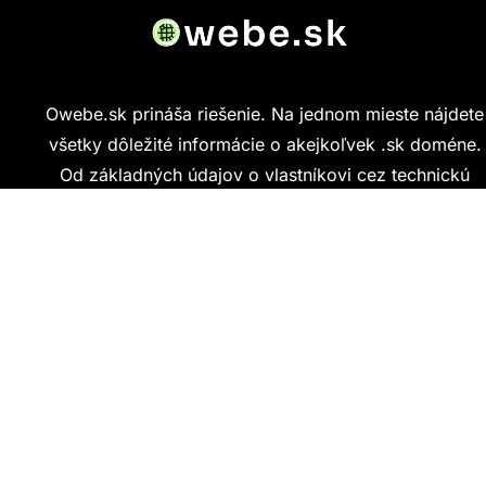
Owebe.sk prináša riešenie. Na jednom mieste nájdete
všetky dôležité informácie o akejkoľvek .sk doméne.
Od základných údajov o vlastníkovi cez technickú
kvalitu webu až po reálne hodnotenia ľudí, ktorí
stránku navštívili.
Kontakt
info@owebe.sk
Najnovšie články