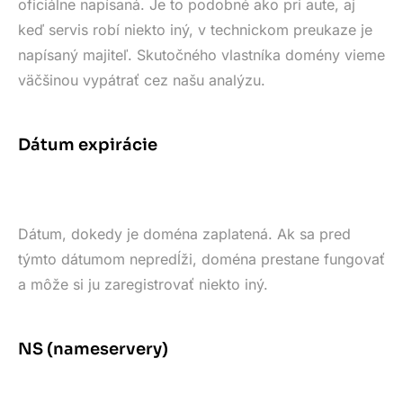
oficiálne napísaná. Je to podobné ako pri aute, aj
keď servis robí niekto iný, v technickom preukaze je
napísaný majiteľ. Skutočného vlastníka domény vieme
väčšinou vypátrať cez našu analýzu.
Dátum expirácie
Dátum, dokedy je doména zaplatená. Ak sa pred
týmto dátumom nepredĺži, doména prestane fungovať
a môže si ju zaregistrovať niekto iný.
NS (nameservery)