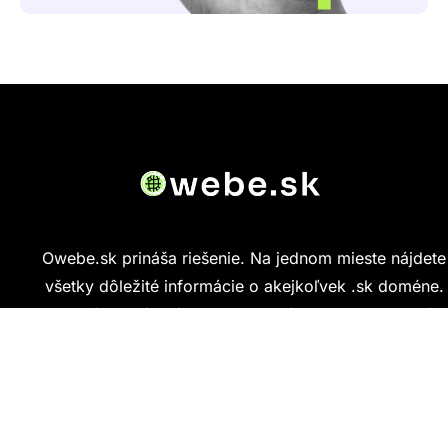
Owebe.sk prináša riešenie. Na jednom mieste nájdete
všetky dôležité informácie o akejkoľvek .sk doméne.
Od základných údajov o vlastníkovi cez technickú
kvalitu webu až po reálne hodnotenia ľudí, ktorí
stránku navštívili.