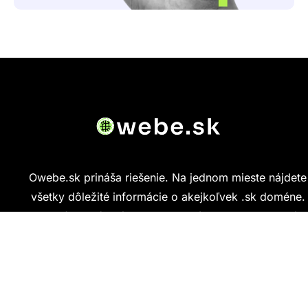
Owebe.sk prináša riešenie. Na jednom mieste nájdete
všetky dôležité informácie o akejkoľvek .sk doméne.
Od základných údajov o vlastníkovi cez technickú
kvalitu webu až po reálne hodnotenia ľudí, ktorí
stránku navštívili.