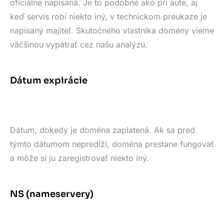
oficiálne napísaná. Je to podobné ako pri aute, aj
keď servis robí niekto iný, v technickom preukaze je
napísaný majiteľ. Skutočného vlastníka domény vieme
väčšinou vypátrať cez našu analýzu.
Dátum expirácie
Dátum, dokedy je doména zaplatená. Ak sa pred
týmto dátumom nepredĺži, doména prestane fungovať
a môže si ju zaregistrovať niekto iný.
NS (nameservery)