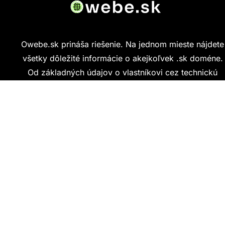
Owebe.sk prináša riešenie. Na jednom mieste nájdete
všetky dôležité informácie o akejkoľvek .sk doméne.
Od základných údajov o vlastníkovi cez technickú
kvalitu webu až po reálne hodnotenia ľudí, ktorí
stránku navštívili.
Kontakt
info@owebe.sk
Najnovšie články