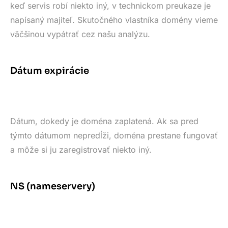
keď servis robí niekto iný, v technickom preukaze je
napísaný majiteľ. Skutočného vlastníka domény vieme
väčšinou vypátrať cez našu analýzu.
Dátum expirácie
Dátum, dokedy je doména zaplatená. Ak sa pred
týmto dátumom nepredĺži, doména prestane fungovať
a môže si ju zaregistrovať niekto iný.
NS (nameservery)