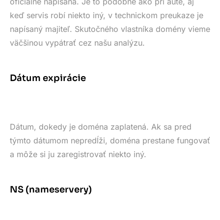
oficiálne napísaná. Je to podobné ako pri aute, aj
keď servis robí niekto iný, v technickom preukaze je
napísaný majiteľ. Skutočného vlastníka domény vieme
väčšinou vypátrať cez našu analýzu.
Dátum expirácie
Dátum, dokedy je doména zaplatená. Ak sa pred
týmto dátumom nepredĺži, doména prestane fungovať
a môže si ju zaregistrovať niekto iný.
NS (nameservery)