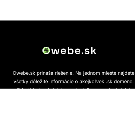
Owebe.sk prináša riešenie. Na jednom mieste nájdete
všetky dôležité informácie o akejkoľvek .sk doméne.
Od základných údajov o vlastníkovi cez technickú
kvalitu webu až po reálne hodnotenia ľudí, ktorí
stránku navštívili.