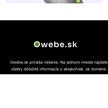
Owebe.sk prináša riešenie. Na jednom mieste nájdete
všetky dôležité informácie o akejkoľvek .sk doméne.
Od základných údajov o vlastníkovi cez technickú
kvalitu webu až po reálne hodnotenia ľudí, ktorí
stránku navštívili.