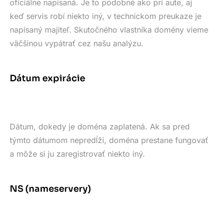
oficiálne napísaná. Je to podobné ako pri aute, aj
keď servis robí niekto iný, v technickom preukaze je
napísaný majiteľ. Skutočného vlastníka domény vieme
väčšinou vypátrať cez našu analýzu.
Dátum expirácie
Dátum, dokedy je doména zaplatená. Ak sa pred
týmto dátumom nepredĺži, doména prestane fungovať
a môže si ju zaregistrovať niekto iný.
NS (nameservery)