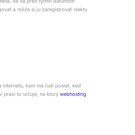
tená. Ak sa pred týmto dátumom
ovať a môže si ju zaregistrovať niekto
 internetu, kam má ľudí poslať, keď
 praxi to určuje, na ktorý
webhosting