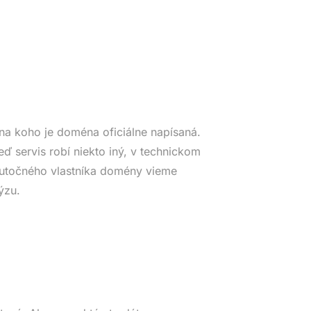
na koho je doména oficiálne napísaná.
eď servis robí niekto iný, v technickom
Skutočného vlastníka domény vieme
ýzu.