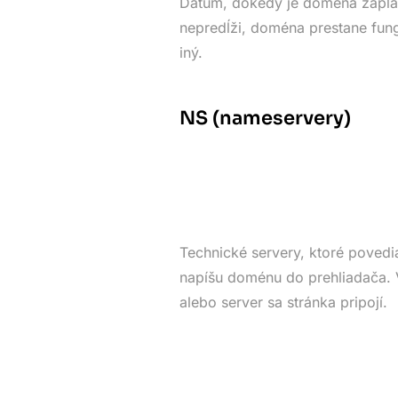
Dátum, dokedy je doména zapla
nepredĺži, doména prestane fung
iný.
NS (nameservery)
Technické servery, ktoré povedia
napíšu doménu do prehliadača. V
alebo server sa stránka pripojí.