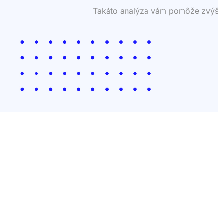
Takáto analýza vám pomôže zvýšiť 