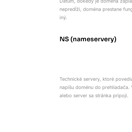
Dátum, dokedy je doména zapla
nepredĺži, doména prestane fung
iný.
NS (nameservery)
Technické servery, ktoré povedia
napíšu doménu do prehliadača. V
alebo server sa stránka pripojí.