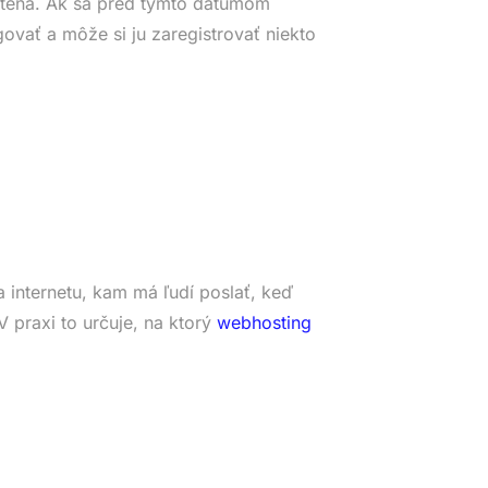
tená. Ak sa pred týmto dátumom
ovať a môže si ju zaregistrovať niekto
 internetu, kam má ľudí poslať, keď
 praxi to určuje, na ktorý
webhosting