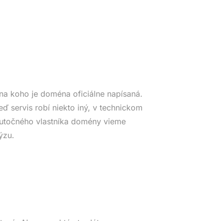
na koho je doména oficiálne napísaná.
eď servis robí niekto iný, v technickom
Skutočného vlastníka domény vieme
ýzu.