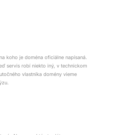
na koho je doména oficiálne napísaná.
eď servis robí niekto iný, v technickom
Skutočného vlastníka domény vieme
ýzu.