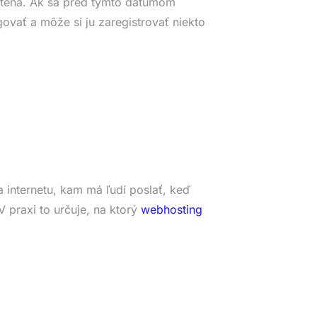
tená. Ak sa pred týmto dátumom
ovať a môže si ju zaregistrovať niekto
 internetu, kam má ľudí poslať, keď
 praxi to určuje, na ktorý
webhosting