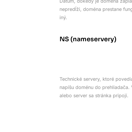
Dátum, dokedy je doména zapla
nepredĺži, doména prestane fung
iný.
NS (nameservery)
Technické servery, ktoré povedia
napíšu doménu do prehliadača. V
alebo server sa stránka pripojí.