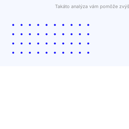
Takáto analýza vám pomôže zvýšiť 