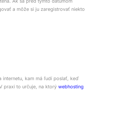
tená. Ak sa pred týmto dátumom
ovať a môže si ju zaregistrovať niekto
 internetu, kam má ľudí poslať, keď
 praxi to určuje, na ktorý
webhosting