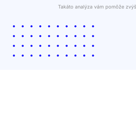
Takáto analýza vám pomôže zvýšiť 