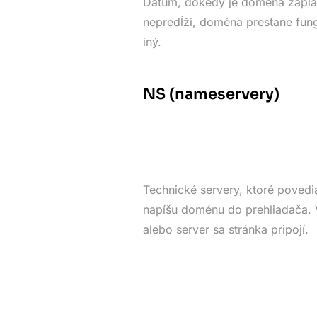
Dátum, dokedy je doména zapla
nepredĺži, doména prestane fung
iný.
NS (nameservery)
Technické servery, ktoré povedia
napíšu doménu do prehliadača. V
alebo server sa stránka pripojí.