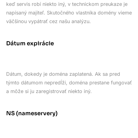
keď servis robí niekto iný, v technickom preukaze je
napísaný majiteľ. Skutočného vlastníka domény vieme
väčšinou vypátrať cez našu analýzu.
Dátum expirácie
Dátum, dokedy je doména zaplatená. Ak sa pred
týmto dátumom nepredĺži, doména prestane fungovať
a môže si ju zaregistrovať niekto iný.
NS (nameservery)