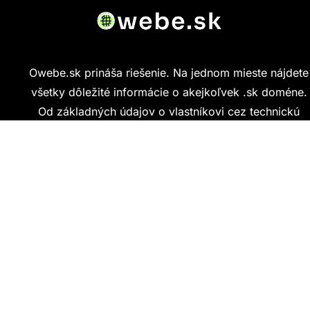
Owebe.sk prináša riešenie. Na jednom mieste nájdete
všetky dôležité informácie o akejkoľvek .sk doméne.
Od základných údajov o vlastníkovi cez technickú
kvalitu webu až po reálne hodnotenia ľudí, ktorí
stránku navštívili.
Kontakt
info@owebe.sk
Najnovšie články